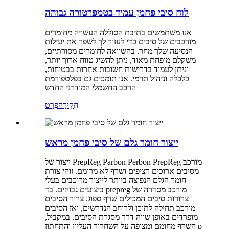
לוח סיבי פחמן עמיד בטמפרטורה גבוהה
אנו משתמשים בתיבת הסוללה העשויה מחומרים
מורכבים של סיבים כדי לעזור לך לשפר את יעילות
הנסיעה שלך מחר. בהשוואה לחומרים מסורתיים,
משקלם מופחת מאוד, ניתן להשיג טווח ארוך יותר,
וניתן לעמוד בדרישות חשובות אחרות בבטיחות,
כלכלה וניהול תרמי. אנו תומכים גם בפלטפורמת
הרכב החשמלי המודרני החדש
חֲקִירָה
פְּרָט
ייצור חומר גלם של סיבי פחמן מראש
ייצור של PrepReg Parbon Perbon PrepReg מורכב
מסיבים ארוכים רציפים ושרף לא מרומם. זוהי צורת
חומר הגלם הנפוצה ביותר לייצור מרוכבים בעלי
ביצועים גבוהים. בד prepreg מורכב מסדרה של
צרורות סיבים המכילים שרף ספוג. צרור הסיבים
מורכב תחילה לתוכן ולרוחב הנדרשים, ואז הסיבים
מופרדים באופן שווה דרך מסגרת הסיבים. במקביל,
השרף מחומם ומצופה על השחרור העליון והתחתון p