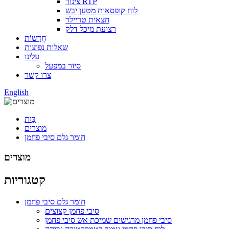
צינור RTP
לוח קופסאות מטען יבש
חצאית טריילר
רצועת מיכל דלק
חֲדָשׁוֹת
שאלות נפוצות
עלינו
סיור במפעל
צרו קשר
English
בַּיִת
מוצרים
חומר גלם סיבי פחמן
מוצרים
קטגוריות
חומר גלם סיבי פחמן
סיבי פחמן קצוצים
סיבי פחמן מרגישים שמיכת אש סיבי פחמן