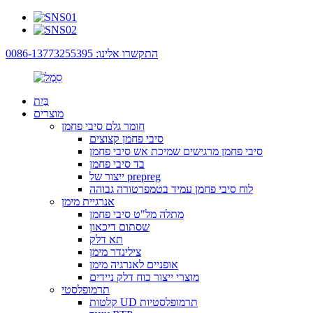
התקשרו אלינו: 0086-13773255395
בַּיִת
מוצרים
חומר גלם סיבי פחמן
סיבי פחמן קצוצים
סיבי פחמן מרגישים שמיכת אש סיבי פחמן
בד סיבי פחמן
ייצור של prepreg
לוח סיבי פחמן עמיד בטמפרטורה גבוהה
אנרגיית מימן
מתלה מל"ט סיבי פחמן
שסתום דיכאון
תא דלק
צילינדר מימן
אופניים לאנרגיה מימן
מוצרי ייצור כוח דלק ניידים
תרמופלסטי
קלטות UD תרמופלסטיות