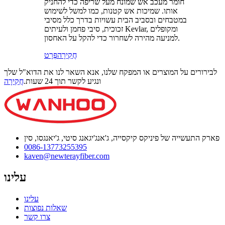
חומר מעכב אש שמונח מעל שריפה כדי להחניק
אותו. שמיכות אש קטנות, כמו למשל לשימוש
במטבחים ובסביב הבית עשויות בדרך כלל מסיבי
זכוכית, סיבי פחמן ולעיתים Kevlar, ומקופלים
למניעה מהירה לשחרור כדי להקל על האחסון.
חֲקִירָה
פְּרָט
לבירורים על המוצרים או המפקח שלנו, אנא השאר לנו את הדוא"ל שלך
ונגיע לקשר תוך 24 שעות.
חֲקִירָה
פארק התעשייה של פיניקס קיקסייה, ג'אנג'יגאנג סיטי, ג'יאנגסו, סין
0086-13773255395
kaven@newterayfiber.com
עלינו
עלינו
שאלות נפוצות
צרו קשר