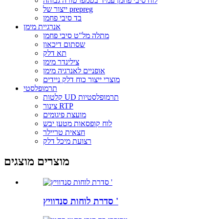
לוח סיבי פחמן עמיד בטמפרטורה גבוהה
ייצור של prepreg
בד סיבי פחמן
אנרגיית מימן
מתלה מל"ט סיבי פחמן
שסתום דיכאון
תא דלק
צילינדר מימן
אופניים לאנרגיה מימן
מוצרי ייצור כוח דלק ניידים
תרמופלסטי
קלטות UD תרמופלסטיות
צינור RTP
מועצת פיגומים
לוח קופסאות מטען יבש
חצאית טריילר
רצועת מיכל דלק
מוצרים מוצגים
סדרת לוחות סנדוויץ '