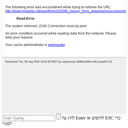
לחץ על Enter לחיפוש או ESC כדי
לסגור