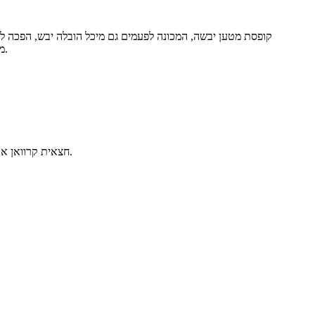
קופסת מטען יבשה, המכונה לפעמים גם מיכל הובלה יבש, הפכה ל
מטענים מסורתיים נמצאים בדרך כלל בחומרי מתכת, אולם לאחרונה, חומר חדש - פאנל מורכב - מהווה דמות בייצור קופסאות מטען יבשות.
חצאית קרוואן או חצאית צד היא מכשיר המודבק על החלק התחתון של נגרר למחצה, לצורך הפחתת הגרירה האווירודינמית הנגרמת כתוצאה מסערה אוויר.