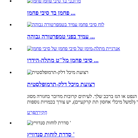
פחמן בד סיבי פחמן ...
עמיד בפני טמפרטורה גבוהה ...
סיבי פחמן מל"ט מתלה-הידרו ...
רצועת מיכל דלק-תרמופלסטית
ת מדובר בחגורה מסוג C או מסוג U המורכבת סביב המיכל. החומר הוא לעיתים קרובות מתכת אך יכול להיות גם לא מתכת. עבור
חֲקִירָה
פְּרָט
סדרת לוחות סנדוויץ '