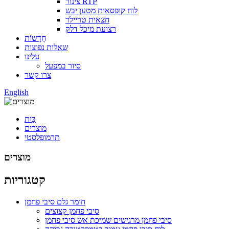
צינור RTP
לוח קופסאות מטען יבש
חצאית טריילר
רצועת מיכל דלק
חֲדָשׁוֹת
שאלות נפוצות
עלינו
סיור במפעל
צרו קשר
English
בַּיִת
מוצרים
תרמופלסטי
מוצרים
קטגוריות
חומר גלם סיבי פחמן
סיבי פחמן קצוצים
סיבי פחמן מרגישים שמיכת אש סיבי פחמן