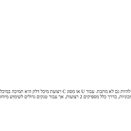
רצועת מיכל דלק היא תמיכה במיכל הנפט או הגז ברכב שלך. לעיתים קרובו