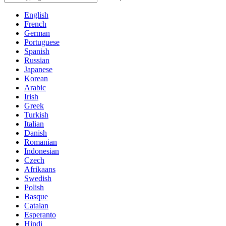
English
French
German
Portuguese
Spanish
Russian
Japanese
Korean
Arabic
Irish
Greek
Turkish
Italian
Danish
Romanian
Indonesian
Czech
Afrikaans
Swedish
Polish
Basque
Catalan
Esperanto
Hindi