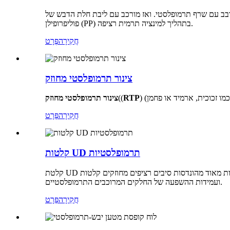
מעורבב עם שרף תרמופלסטי. ואז מורכב עם ליבת חלת הדבש של
פוליפרופילן (PP) בתהליך למינציה תרמית רציפה.
חֲקִירָה
פְּרָט
צינור תרמופלסטי מחוזק
כמו זכוכית, ארמיד או פחמן)
RTP
((
צינור תרמופלסטי מחוזק
חֲקִירָה
פְּרָט
קלטות UD תרמופלסטיות
קלטת UD תרמופלסטית היא קלטות תרמופלסטיות מקדימות מאוד מהונדסות סיבים רציפים מחוזקים קלטות UD ומינציה המוצעות במגוון רחב של שילובי סיבים ושרף רציפים להגברת הנוקשות / חוזק
ועמידות ההשפעה של החלקים המרוכבים התרמופלסטיים.
חֲקִירָה
פְּרָט