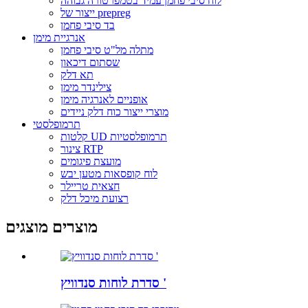
לוח סיבי פחמן עמיד בטמפרטורה גבוהה
ייצור של prepreg
בד סיבי פחמן
אנרגיית מימן
מתלה מל"ט סיבי פחמן
שסתום דיכאון
תא דלק
צילינדר מימן
אופניים לאנרגיה מימן
מוצרי ייצור כוח דלק ניידים
תרמופלסטי
קלטות UD תרמופלסטיות
צינור RTP
מועצת פיגומים
לוח קופסאות מטען יבש
חצאית טריילר
רצועת מיכל דלק
מוצרים מוצגים
סדרת לוחות סנדוויץ '