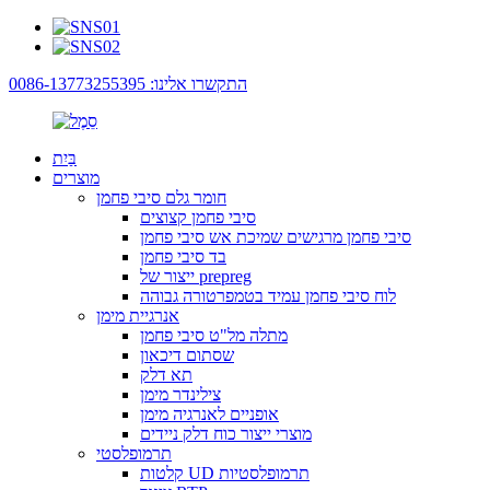
התקשרו אלינו: 0086-13773255395
בַּיִת
מוצרים
חומר גלם סיבי פחמן
סיבי פחמן קצוצים
סיבי פחמן מרגישים שמיכת אש סיבי פחמן
בד סיבי פחמן
ייצור של prepreg
לוח סיבי פחמן עמיד בטמפרטורה גבוהה
אנרגיית מימן
מתלה מל"ט סיבי פחמן
שסתום דיכאון
תא דלק
צילינדר מימן
אופניים לאנרגיה מימן
מוצרי ייצור כוח דלק ניידים
תרמופלסטי
קלטות UD תרמופלסטיות