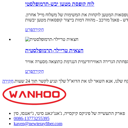
לוח קופסת מטען יבש-תרמופלסטי
ופסאות המטען לוקחות את המשימות של משלוח מייל אחרון.
חֲקִירָה
פְּרָט
חצאית טריילר-תרמופלסטית
חֲקִירָה
פְּרָט
לנו, אנא השאר לנו את הדוא"ל שלך ונגיע לקשר תוך 24 שעות.
חֲקִירָה
פארק התעשייה של פיניקס קיקסייה, ג'אנג'יגאנג סיטי, ג'יאנגסו, סין
0086-13773255395
kaven@newterayfiber.com