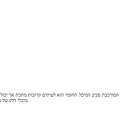
מיכלי דלק של מכוניות, בדרך כלל מספיקים 2 רצועות, אך עבור טנקים גדולים לשימוש מיוחד (למשל מיכלי אחסון תת קרקעיים), יש צורך בכמויות נוספות.