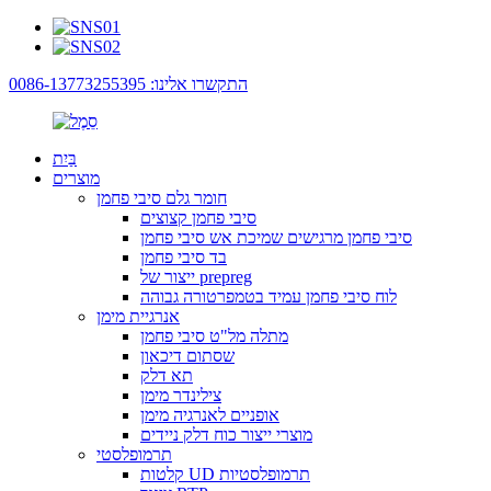
התקשרו אלינו: 0086-13773255395
בַּיִת
מוצרים
חומר גלם סיבי פחמן
סיבי פחמן קצוצים
סיבי פחמן מרגישים שמיכת אש סיבי פחמן
בד סיבי פחמן
ייצור של prepreg
לוח סיבי פחמן עמיד בטמפרטורה גבוהה
אנרגיית מימן
מתלה מל"ט סיבי פחמן
שסתום דיכאון
תא דלק
צילינדר מימן
אופניים לאנרגיה מימן
מוצרי ייצור כוח דלק ניידים
תרמופלסטי
קלטות UD תרמופלסטיות