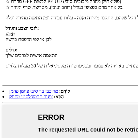
☆ סדרת GPE קלטות PE UD (פוליאתילן מחוזק מזכוכית-סיבי)
☆ כל אחד מהם ספציפי בגודל (רוחב ועובי), מטריצת שרף ומחיר.
לגבי הצבע והגודל:
צֶבַע:
לבן או לפי הדפסת בקשה
גדלים:
התאמה אישית לצרכים שלך
קוֹדֵם:
מרוכבי בד סיבי פחמן פחמן
הַבָּא:
צינור תרמופלסטי מחוזק