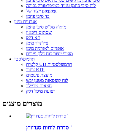
סיבי פחמן מרגישים שמיכת אש סיבי פחמן
לוח סיבי פחמן עמיד בטמפרטורה גבוהה
ייצור של prepreg
בד סיבי פחמן
אנרגיית מימן
מתלה מל"ט סיבי פחמן
שסתום דיכאון
תא דלק
צילינדר מימן
אופניים לאנרגיה מימן
מוצרי ייצור כוח דלק ניידים
תרמופלסטי
קלטות UD תרמופלסטיות
צינור RTP
מועצת פיגומים
לוח קופסאות מטען יבש
חצאית טריילר
רצועת מיכל דלק
מוצרים מוצגים
סדרת לוחות סנדוויץ '