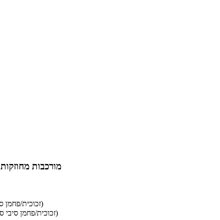
אנו מציעים קלטות UD מו
☆ קלטות GPA/CPA קלטות PA UD (זכוכית/פחמן סיבי סיבי חוזר תרמופלסטי-פולימיד)
☆ סדרת GPPS PPS קלטות UD (זכוכית/פחמן סיבי סיבים מחוזקים תרמופלסטי-פנילנזולפיד)