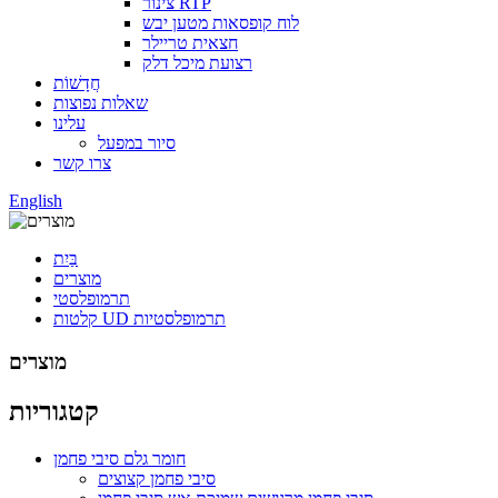
צינור RTP
לוח קופסאות מטען יבש
חצאית טריילר
רצועת מיכל דלק
חֲדָשׁוֹת
שאלות נפוצות
עלינו
סיור במפעל
צרו קשר
English
בַּיִת
מוצרים
תרמופלסטי
קלטות UD תרמופלסטיות
מוצרים
קטגוריות
חומר גלם סיבי פחמן
סיבי פחמן קצוצים