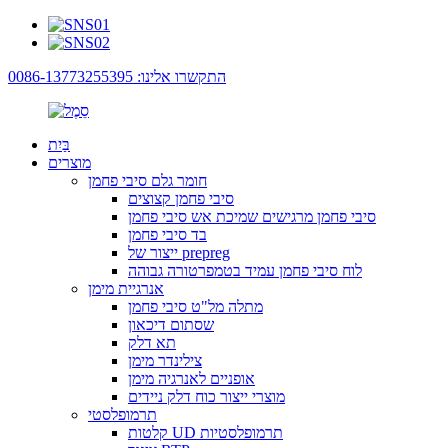
התקשרו אלינו: 0086-13773255395
בַּיִת
מוצרים
חומר גלם סיבי פחמן
סיבי פחמן קצוצים
סיבי פחמן מרגישים שמיכת אש סיבי פחמן
בד סיבי פחמן
ייצור של prepreg
לוח סיבי פחמן עמיד בטמפרטורה גבוהה
אנרגיית מימן
מתלה מל"ט סיבי פחמן
שסתום דיכאון
תא דלק
צילינדר מימן
אופניים לאנרגיה מימן
מוצרי ייצור כוח דלק ניידים
תרמופלסטי
קלטות UD תרמופלסטיות