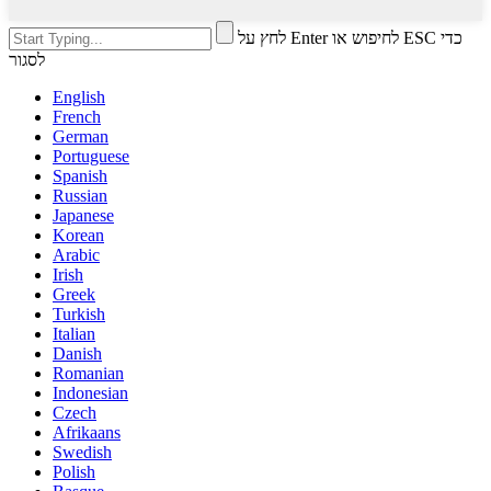
לחץ על Enter לחיפוש או ESC כדי
לסגור
English
French
German
Portuguese
Spanish
Russian
Japanese
Korean
Arabic
Irish
Greek
Turkish
Italian
Danish
Romanian
Indonesian
Czech
Afrikaans
Swedish
Polish