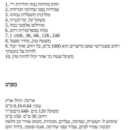
1, חוזק מתיחה גבוה וחדירת ריי
2, עמידות בפני שחיקה וקורוזיה
3, מוליכות חשמלית גבוהה
4, משקל קל, קל לבנייה
5, מודולוס אלסטי גבוה
6, טווח טמפרטורות רחב
7, סוג: 1K, 3K, 6K, 12K, 24K
8, משטח טוב, מחיר מפעל
9, רוחב סטנדרטי שאנו מייצרים הוא 1000 מ"מ, כל רוחב אחר יכול
להיות על בקשתך
10, משקל שטח בד אחר יכול להיות זמין
מִפרָט
אריגה: רגיל/ אריג
עובי: 0.16-0.64 מ"מ
משקל: 120 גרם -640 גרם/מ"ר
רוחב: 50 ס"מ -150 ס"מ
שימוש ל: תעשייה, שמיכה, נעליים, מכוניות, מטוס אוויר וכן הלאה
תכונה: עמיד למים, עמיד בפני שחיקה, אנטי-סטטי, בידוד חום