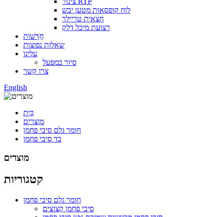
צינור RTP
לוח קופסאות מטען יבש
חצאית טריילר
רצועת מיכל דלק
חֲדָשׁוֹת
שאלות נפוצות
עלינו
סיור במפעל
צרו קשר
English
בַּיִת
מוצרים
חומר גלם סיבי פחמן
בד סיבי פחמן
מוצרים
קטגוריות
חומר גלם סיבי פחמן
סיבי פחמן קצוצים