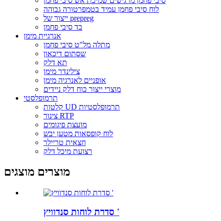
סיבי פחמן מרגישים שמיכת אש סיבי פחמן
לוח סיבי פחמן עמיד בטמפרטורה גבוהה
ייצור של prepreg
בד סיבי פחמן
אנרגיית מימן
מתלה מל"ט סיבי פחמן
שסתום דיכאון
תא דלק
צילינדר מימן
אופניים לאנרגיה מימן
מוצרי ייצור כוח דלק ניידים
תרמופלסטי
קלטות UD תרמופלסטיות
צינור RTP
מועצת פיגומים
לוח קופסאות מטען יבש
חצאית טריילר
רצועת מיכל דלק
מוצרים מוצגים
סדרת לוחות סנדוויץ '