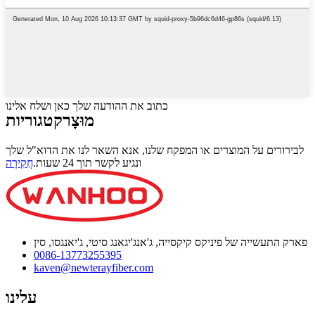
כתוב את ההודעה שלך כאן ושלח אלינו
מוּצָר
קטגוריות
לבירורים על המוצרים או המפקח שלנו, אנא השאר לנו את הדוא"ל שלך
ונגיע לקשר תוך 24 שעות.
חֲקִירָה
פארק התעשייה של פיניקס קיקסייה, ג'אנג'יגאנג סיטי, ג'יאנגסו, סין
0086-13773255395
kaven@newterayfiber.com
עלינו